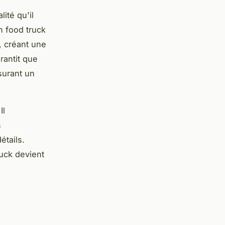
lité qu'il
n food truck
x, créant une
rantit que
surant un
Il
s
étails.
uck devient