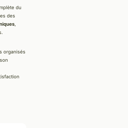
omplète du
res des
niques
,
s.
s organisés
 son
isfaction