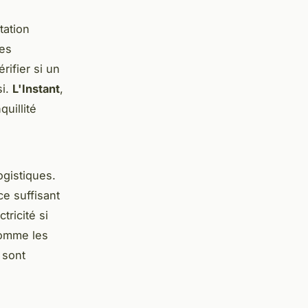
tation
mes
rifier si un
si.
L'Instant
,
uillité
ogistiques.
ce suffisant
tricité si
comme les
 sont