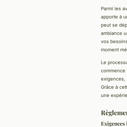
Parmi les av
apporte à u
peut se dépl
ambiance un
vos besoins
moment mém
Le processu
commence p
exigences, 
Grâce à cet
une expérie
Règlement
Exigences 