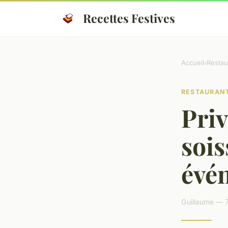
Recettes Festives
Accueil
›
Restau
RESTAURAN
Priv
sois
évén
Guillaume — 7