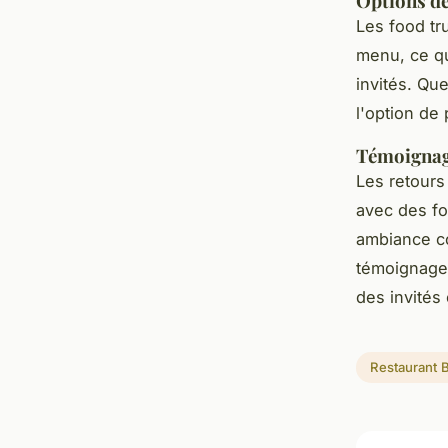
Options de
Les food tr
menu, ce qu
invités. Qu
l'option de
Témoignage
Les retours
avec des fo
ambiance co
témoignages 
des invités
Restaurant 