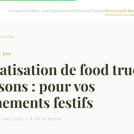
Accueil
Actu
Bon plan
Equipement
Minceur
Produit
Restaurant Bar
rant Bar
T BAR
atisation de food tru
sons : pour vos
ements festifs
 mars 2025 — 3 min de lecture