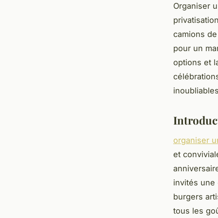
Organiser u
privatisati
camions de 
pour un mar
options et 
célébratio
inoubliables
Introduct
organiser u
et convivia
anniversaire
invités une
burgers art
tous les go