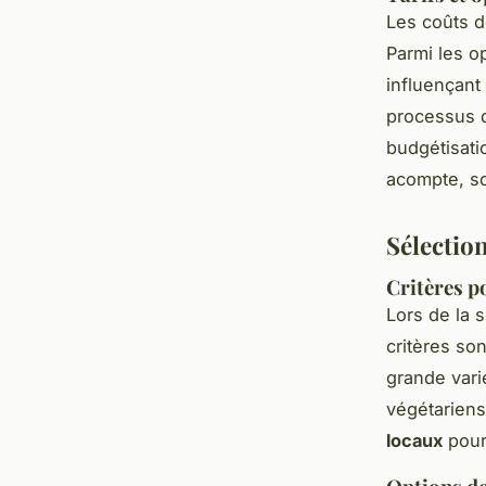
Les coûts d
Parmi les o
influençant
processus d
budgétisati
acompte, so
Sélection
Critères p
Lors de la 
critères son
grande var
végétariens
locaux
pour 