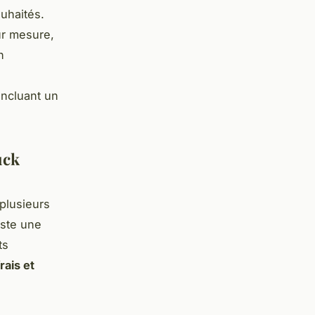
ouhaités.
ur mesure,
n
incluant un
uck
 plusieurs
xiste une
ts
frais et