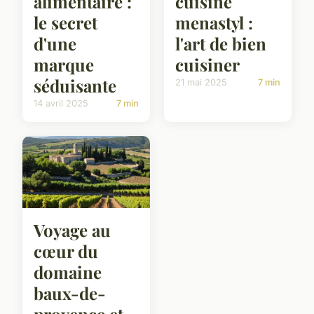
alimentaire :
cuisine
le secret
menastyl :
d'une
l'art de bien
marque
cuisiner
séduisante
21 mai 2025
7 min
14 avril 2025
7 min
Voyage au
cœur du
domaine
baux-de-
provence et