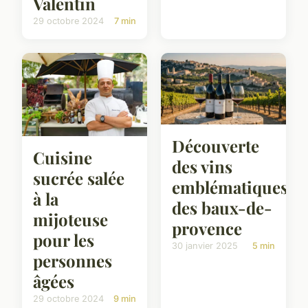
Valentin
29 octobre 2024
7 min
Découverte
Cuisine
des vins
sucrée salée
emblématiques
à la
des baux-de-
mijoteuse
provence
pour les
30 janvier 2025
5 min
personnes
âgées
29 octobre 2024
9 min