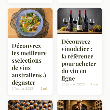
Découvrez
Découvrez
vinodelice :
les meilleure
la référence
ssélections
pour acheter
de vins
du vin en
australiens à
ligne
déguster
30 janvier 2025
7 min
5 février 2025
5 min