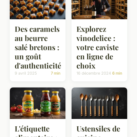
Des caramels
Explorez
au beurre
vinodelice :
salé bretons :
votre caviste
un goût
en ligne de
d'authenticité
choix
9 avril 2025
7 min
16 décembre 2024
6 min
L'étiquette
Ustensiles de