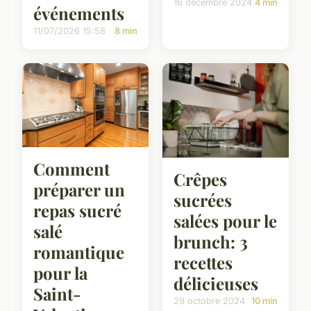
16 décembre 2024
4 min
événements
11/07/2026 15:58
8 min
Comment
Crêpes
préparer un
sucrées
repas sucré
salées pour le
salé
brunch: 3
romantique
recettes
pour la
délicieuses
Saint-
29 octobre 2024
10 min